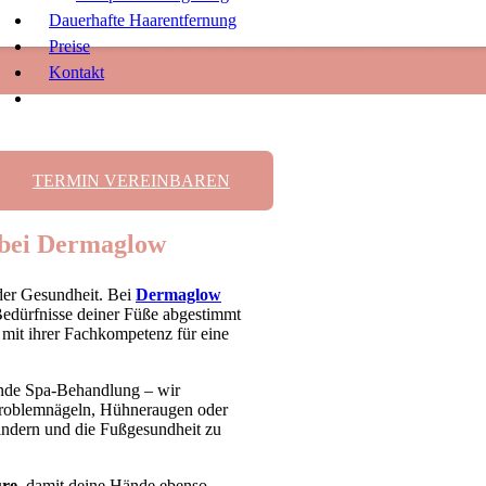
Dauerhafte Haarentfernung
re Wien & Maniküre 10
Preise
Kontakt
TERMIN VEREINBAREN
 bei Dermaglow
 der Gesundheit. Bei
Dermaglow
 Bedürfnisse deiner Füße abgestimmt
t mit ihrer Fachkompetenz für eine
nde Spa-Behandlung – wir
 Problemnägeln, Hühneraugen oder
lindern und die Fußgesundheit zu
re
, damit deine Hände ebenso