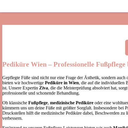
Pedikü
Pediküre Wien – Professionelle Fußpflege
Gepflegte Füße sind nicht nur eine Frage der Ästhetik, sondern auch
bieten wir hochwertige
Pediküre in Wien
, die auf die individuellen
ist. Unsere Expertin
Ziva
, die die Meisterprüfung absolviert hat, sorg
professionelle und schonende Behandlung.
Ob klassische
Fußpflege
,
medizinische Pediküre
oder eine wohltue
kümmern uns um deine Füße mit größter Sorgfalt. Insbesondere bei
Druckstellen hilft die medizinische Pediküre dabei, Beschwerden zu 
verbessern.
Ergänzend zu unseren Fußpflege-Leistungen bieten wir auch
Manikü